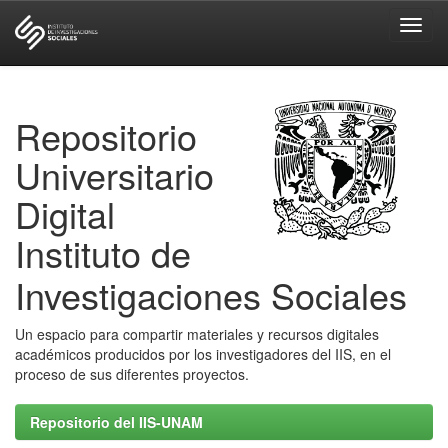
Skip
navigation
Repositorio
Universitario
Digital
Instituto de
Investigaciones Sociales
Un espacio para compartir materiales y recursos digitales
académicos producidos por los investigadores del IIS, en el
proceso de sus diferentes proyectos.
Repositorio del IIS-UNAM