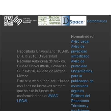
Comentarios
Normatividad
Aviso Legal
Aviso de
Repositorio Universitario RUD-IIS
privacidad
D.R. © 2010. Universidad
simplificado
Nacional Autónoma de México.
Aviso de
Ciudad Universitaria, Coyoacán,
privacidad
C. P. 04510, Ciudad de México,
Lineamientos
México.
para la
Este sitio web puede ser utilizado
publicación de
con fines no lucrativos siempre
contenidos
que se cite la fuente de
digitales
conformidad con el
AVISO
Políticas del
LEGAL
.
Repositorio
Términos y
condiciones