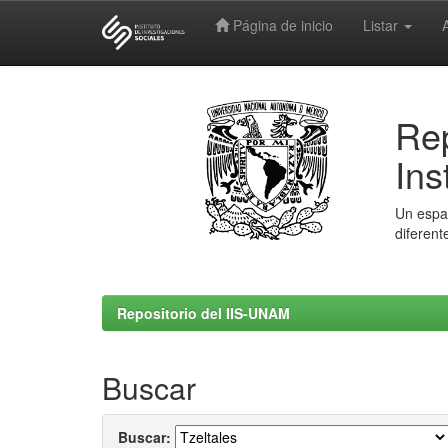
Página de inicio
Listar
Skip
navigation
Rep
Ins
Un espac
diferent
Repositorio del IIS-UNAM
Buscar
Buscar: