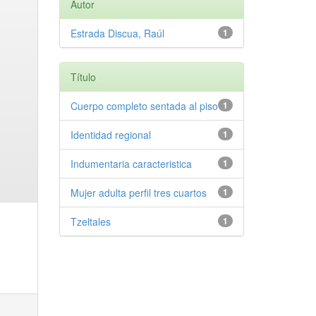
Autor
Estrada Discua, Raúl
1
Título
Cuerpo completo sentada al piso
1
Identidad regional
1
Indumentaria caracteristica
1
Mujer adulta perfil tres cuartos
1
Tzeltales
1