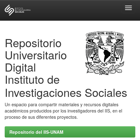
Skip
navigation
Repositorio
Universitario
Digital
Instituto de
Investigaciones Sociales
Un espacio para compartir materiales y recursos digitales
académicos producidos por los investigadores del IIS, en el
proceso de sus diferentes proyectos.
Repositorio del IIS-UNAM