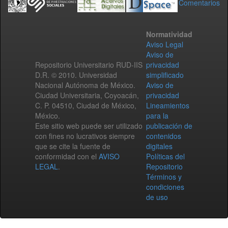
Comentarios
Normatividad
Aviso Legal
Aviso de
Repositorio Universitario RUD-IIS
privacidad
D.R. © 2010. Universidad
simplificado
Nacional Autónoma de México.
Aviso de
Ciudad Universitaria, Coyoacán,
privacidad
C. P. 04510, Ciudad de México,
Lineamientos
México.
para la
Este sitio web puede ser utilizado
publicación de
con fines no lucrativos siempre
contenidos
que se cite la fuente de
digitales
conformidad con el
AVISO
Políticas del
LEGAL
.
Repositorio
Términos y
condiciones
de uso