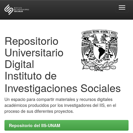
Skip
navigation
Repositorio
Universitario
Digital
Instituto de
Investigaciones Sociales
Un espacio para compartir materiales y recursos digitales
académicos producidos por los investigadores del IIS, en el
proceso de sus diferentes proyectos.
Repositorio del IIS-UNAM