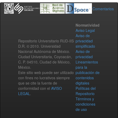
Comentarios
Normatividad
Aviso Legal
Aviso de
Repositorio Universitario RUD-IIS
privacidad
D.R. © 2010. Universidad
simplificado
Nacional Autónoma de México.
Aviso de
Ciudad Universitaria, Coyoacán,
privacidad
C. P. 04510, Ciudad de México,
Lineamientos
México.
para la
Este sitio web puede ser utilizado
publicación de
con fines no lucrativos siempre
contenidos
que se cite la fuente de
digitales
conformidad con el
AVISO
Políticas del
LEGAL
.
Repositorio
Términos y
condiciones
de uso