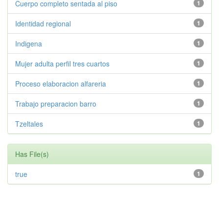
Cuerpo completo sentada al piso
1
Identidad regional
1
Indigena
1
Mujer adulta perfil tres cuartos
1
Proceso elaboracion alfareria
1
Trabajo preparacion barro
1
Tzeltales
1
Has File(s)
true
1