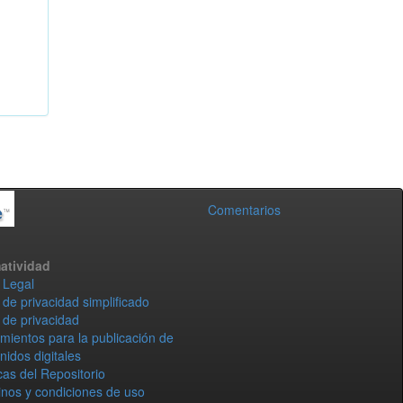
Comentarios
atividad
 Legal
 de privacidad simplificado
 de privacidad
mientos para la publicación de
nidos digitales
icas del Repositorio
nos y condiciones de uso