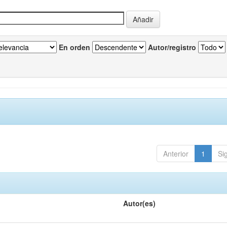
En orden
Autor/registro
Anterior
1
Si
Autor(es)