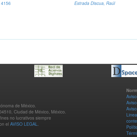
, 4156
Estrada Discua, Raúl
Norm
Aviso
Aviso
utónoma de México.
Aviso
 04510, Ciudad de México, México.
Linea
fines no lucrativos siempre
conte
con el
AVISO LEGAL
.
Polít
Térmi