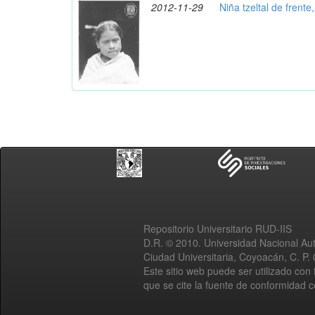
2012-11-29
Niña tzeltal de frente
Repositorio Universitario RUD-IIS
D.R. © 2010. Universidad Nacional A
Ciudad Universitaria, Coyoacán, C. P.
Este sitio web puede ser utilizado con 
que se cite la fuente de conformidad 