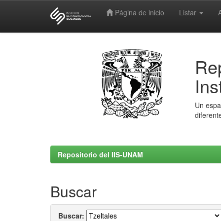
Página de inicio
Listar
Skip
navigation
Rep
Ins
Un espac
diferent
Repositorio del IIS-UNAM
Buscar
Buscar: