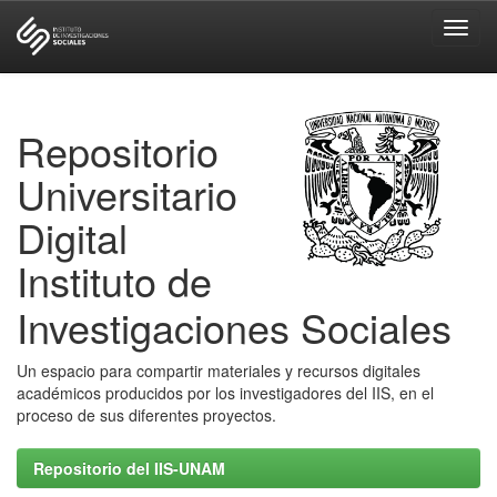
Skip
navigation
Repositorio
Universitario
Digital
Instituto de
Investigaciones Sociales
Un espacio para compartir materiales y recursos digitales
académicos producidos por los investigadores del IIS, en el
proceso de sus diferentes proyectos.
Repositorio del IIS-UNAM