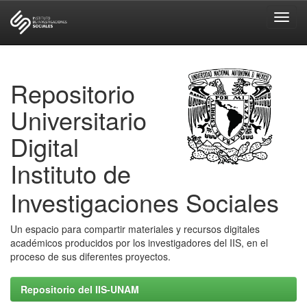
Skip
navigation
Repositorio
Universitario
Digital
Instituto de
Investigaciones Sociales
Un espacio para compartir materiales y recursos digitales
académicos producidos por los investigadores del IIS, en el
proceso de sus diferentes proyectos.
Repositorio del IIS-UNAM