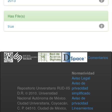
2013
2
Has File(s)
true
2
Comentarios
Normatividad
Aviso Legal
Aviso de
Repositorio Universitario RUD-IIS
privacidad
D.R. © 2010. Universidad
simplificado
Nacional Autónoma de México.
Aviso de
Ciudad Universitaria, Coyoacán,
privacidad
C. P. 04510, Ciudad de México,
Lineamientos