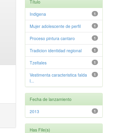
Título
Indigena
1
Mujer adolescente de perfil
1
Proceso pintura cantaro
1
Tradicion identidad regional
1
Tzeltales
1
Vestimenta caracteristica falda
1
l...
Fecha de lanzamiento
2013
1
Has File(s)