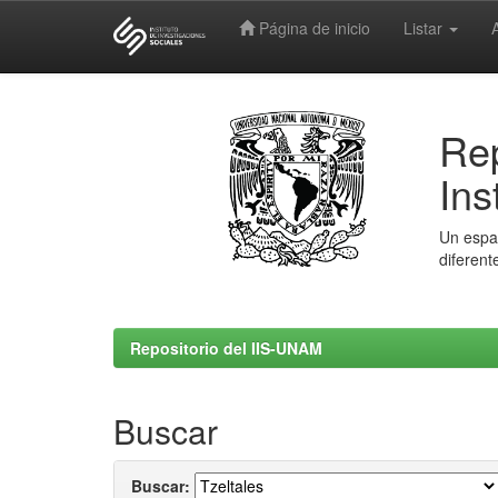
Página de inicio
Listar
Skip
navigation
Rep
Ins
Un espac
diferent
Repositorio del IIS-UNAM
Buscar
Buscar: