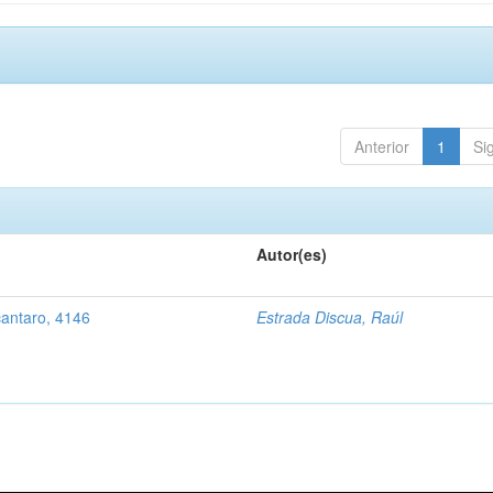
Anterior
1
Si
Autor(es)
cantaro, 4146
Estrada Discua, Raúl