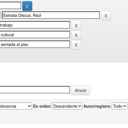
En orden
Autor/registro