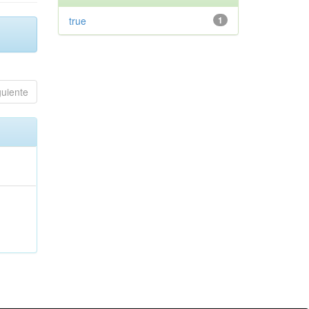
true
1
guiente