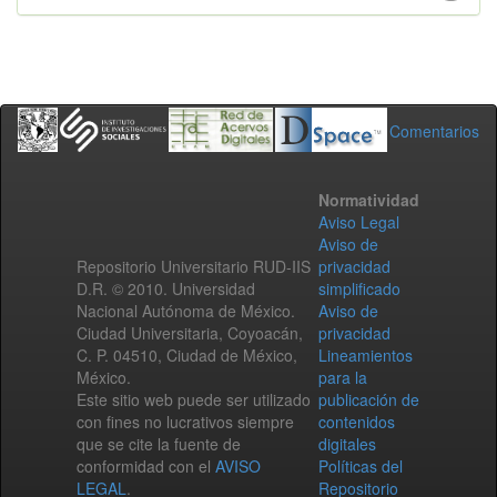
Comentarios
Normatividad
Aviso Legal
Aviso de
Repositorio Universitario RUD-IIS
privacidad
D.R. © 2010. Universidad
simplificado
Nacional Autónoma de México.
Aviso de
Ciudad Universitaria, Coyoacán,
privacidad
C. P. 04510, Ciudad de México,
Lineamientos
México.
para la
Este sitio web puede ser utilizado
publicación de
con fines no lucrativos siempre
contenidos
que se cite la fuente de
digitales
conformidad con el
AVISO
Políticas del
LEGAL
.
Repositorio