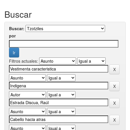
Buscar
Buscar:
por
Filtros actuales: