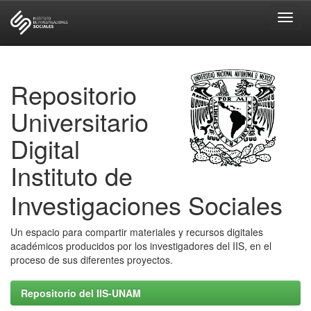
Skip
navigation
Repositorio
Universitario
Digital
Instituto de
Investigaciones Sociales
Un espacio para compartir materiales y recursos digitales
académicos producidos por los investigadores del IIS, en el
proceso de sus diferentes proyectos.
Repositorio del IIS-UNAM