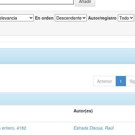
En orden
Autor/registro
Anterior
1
Si
Autor(es)
o entero, 4182
Estrada Discua, Raúl