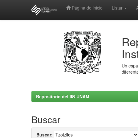
Página de inicio
Listar
Skip
navigation
Rep
Ins
Un espac
diferent
Repositorio del IIS-UNAM
Buscar
Buscar: