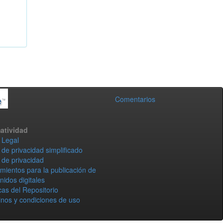
Comentarios
atividad
 Legal
 de privacidad simplificado
 de privacidad
mientos para la publicación de
nidos digitales
icas del Repositorio
nos y condiciones de uso