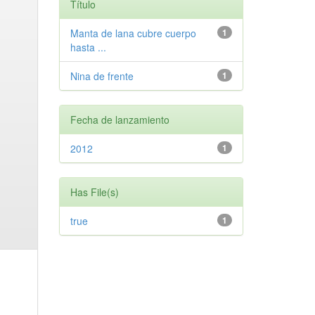
Título
Manta de lana cubre cuerpo
1
hasta ...
Nina de frente
1
Fecha de lanzamiento
2012
1
Has File(s)
true
1