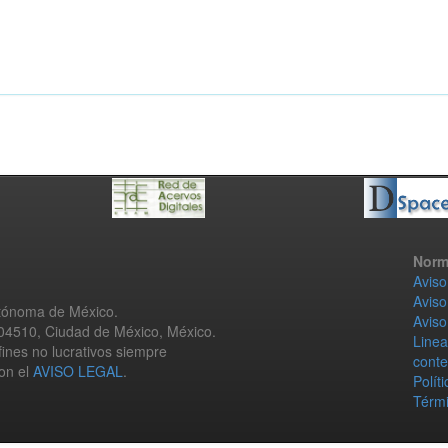
Norm
Aviso
Aviso
utónoma de México.
Aviso
 04510, Ciudad de México, México.
Linea
fines no lucrativos siempre
conte
con el
AVISO LEGAL
.
Polít
Térmi