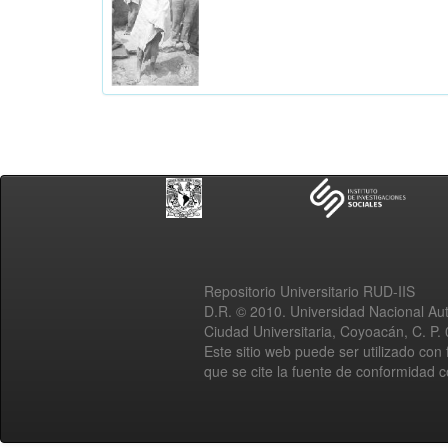
Repositorio Universitario RUD-IIS
D.R. © 2010. Universidad Nacional A
Ciudad Universitaria, Coyoacán, C. P.
Este sitio web puede ser utilizado con 
que se cite la fuente de conformidad 