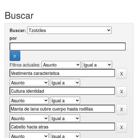
Buscar
Buscar:
por
Filtros actuales: