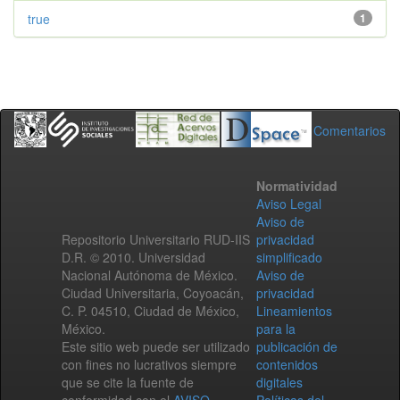
true
1
Comentarios
Normatividad
Aviso Legal
Aviso de
Repositorio Universitario RUD-IIS
privacidad
D.R. © 2010. Universidad
simplificado
Nacional Autónoma de México.
Aviso de
Ciudad Universitaria, Coyoacán,
privacidad
C. P. 04510, Ciudad de México,
Lineamientos
México.
para la
Este sitio web puede ser utilizado
publicación de
con fines no lucrativos siempre
contenidos
que se cite la fuente de
digitales