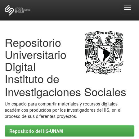
Skip
navigation
Repositorio
Universitario
Digital
Instituto de
Investigaciones Sociales
Un espacio para compartir materiales y recursos digitales
académicos producidos por los investigadores del IIS, en el
proceso de sus diferentes proyectos.
Repositorio del IIS-UNAM