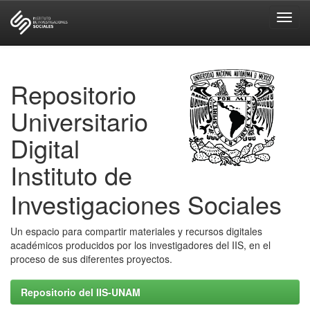
Skip
navigation
Repositorio
Universitario
Digital
Instituto de
Investigaciones Sociales
Un espacio para compartir materiales y recursos digitales
académicos producidos por los investigadores del IIS, en el
proceso de sus diferentes proyectos.
Repositorio del IIS-UNAM