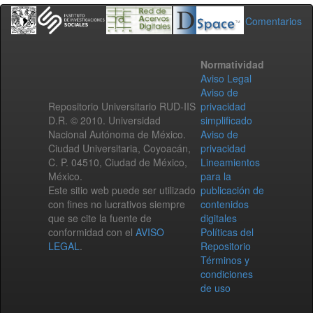
Comentarios
Normatividad
Aviso Legal
Aviso de
Repositorio Universitario RUD-IIS
privacidad
D.R. © 2010. Universidad
simplificado
Nacional Autónoma de México.
Aviso de
Ciudad Universitaria, Coyoacán,
privacidad
C. P. 04510, Ciudad de México,
Lineamientos
México.
para la
Este sitio web puede ser utilizado
publicación de
con fines no lucrativos siempre
contenidos
que se cite la fuente de
digitales
conformidad con el
AVISO
Políticas del
LEGAL
.
Repositorio
Términos y
condiciones
de uso