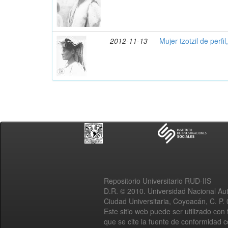
2012-11-13
Mujer tzotzil de perfi
Repositorio Universitario RUD-IIS
D.R. © 2010. Universidad Nacional A
Ciudad Universitaria, Coyoacán, C. P.
Este sitio web puede ser utilizado con 
que se cite la fuente de conformidad 