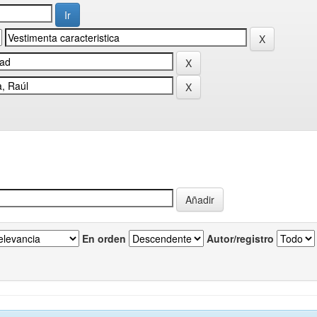
En orden
Autor/registro