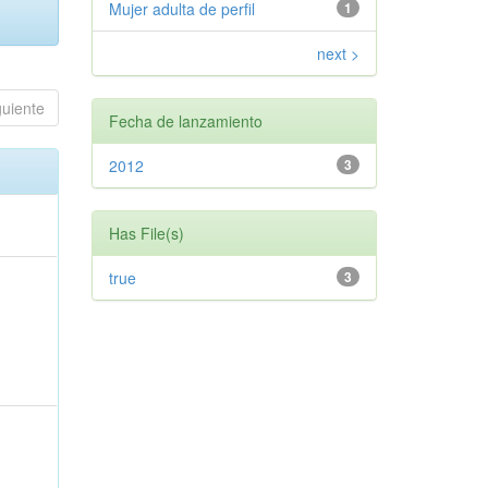
Mujer adulta de perfil
1
next >
guiente
Fecha de lanzamiento
2012
3
Has File(s)
true
3