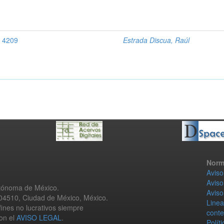
l, 4209
Estrada Discua, Raúl
Norm
Aviso
Aviso
utónoma de México.
Aviso
 04510, Ciudad de México, México.
Linea
fines no lucrativos siempre
conte
con el
AVISO LEGAL
.
Polít