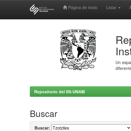
Página de inicio
Listar
Skip
navigation
Rep
Ins
Un espac
diferent
Repositorio del IIS-UNAM
Buscar
Buscar: