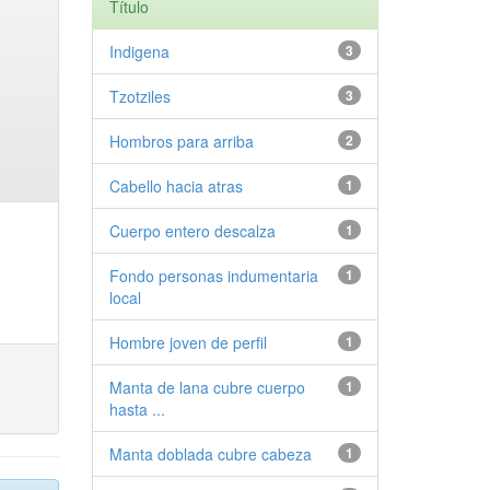
Título
Indigena
3
Tzotziles
3
Hombros para arriba
2
Cabello hacia atras
1
Cuerpo entero descalza
1
Fondo personas indumentaria
1
local
Hombre joven de perfil
1
Manta de lana cubre cuerpo
1
hasta ...
Manta doblada cubre cabeza
1