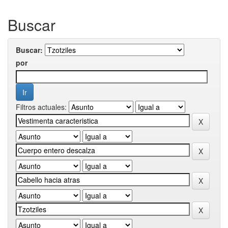
Buscar
Buscar:
por
Filtros actuales: