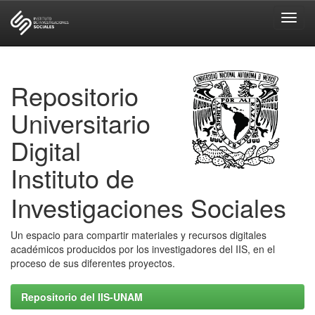
Skip
navigation
Repositorio
Universitario
Digital
Instituto de
Investigaciones Sociales
Un espacio para compartir materiales y recursos digitales
académicos producidos por los investigadores del IIS, en el
proceso de sus diferentes proyectos.
Repositorio del IIS-UNAM