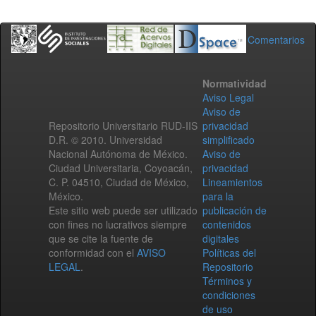
Comentarios
Normatividad
Aviso Legal
Aviso de
Repositorio Universitario RUD-IIS
privacidad
D.R. © 2010. Universidad
simplificado
Nacional Autónoma de México.
Aviso de
Ciudad Universitaria, Coyoacán,
privacidad
C. P. 04510, Ciudad de México,
Lineamientos
México.
para la
Este sitio web puede ser utilizado
publicación de
con fines no lucrativos siempre
contenidos
que se cite la fuente de
digitales
conformidad con el
AVISO
Políticas del
LEGAL
.
Repositorio
Términos y
condiciones
de uso