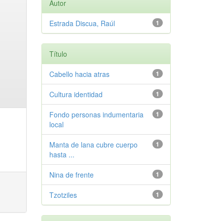
Autor
Estrada Discua, Raúl
1
Título
Cabello hacia atras
1
Cultura identidad
1
Fondo personas indumentaria
1
local
Manta de lana cubre cuerpo
1
hasta ...
Nina de frente
1
Tzotziles
1