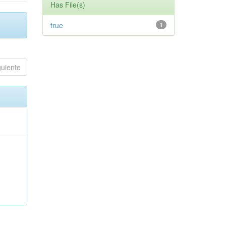
Has File(s)
true
1
guiente