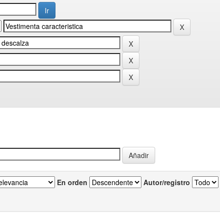
En orden
Autor/registro