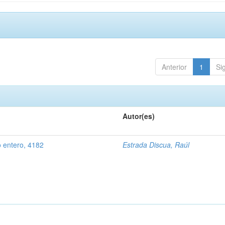
Anterior
1
Si
Autor(es)
o entero, 4182
Estrada Discua, Raúl