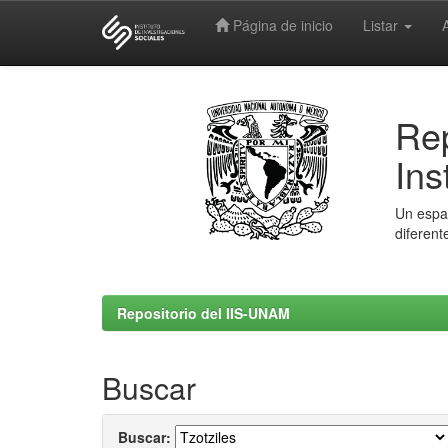
Página de inicio
Listar
Skip
navigation
Rep
Ins
Un espac
diferent
Repositorio del IIS-UNAM
Buscar
Buscar: