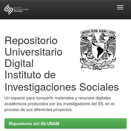
Skip
navigation
Repositorio
Universitario
Digital
Instituto de
Investigaciones Sociales
Un espacio para compartir materiales y recursos digitales
académicos producidos por los investigadores del IIS, en el
proceso de sus diferentes proyectos.
Repositorio del IIS-UNAM