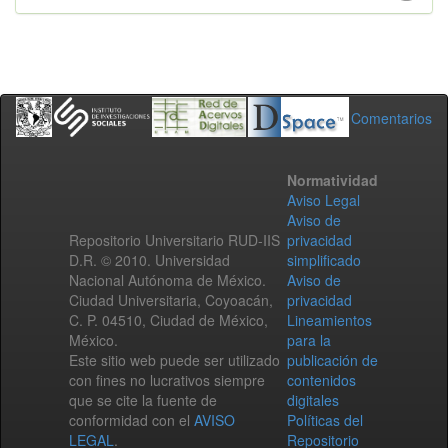
Comentarios
Normatividad
Aviso Legal
Aviso de
Repositorio Universitario RUD-IIS
privacidad
D.R. © 2010. Universidad
simplificado
Nacional Autónoma de México.
Aviso de
Ciudad Universitaria, Coyoacán,
privacidad
C. P. 04510, Ciudad de México,
Lineamientos
México.
para la
Este sitio web puede ser utilizado
publicación de
con fines no lucrativos siempre
contenidos
que se cite la fuente de
digitales
conformidad con el
AVISO
Políticas del
LEGAL
.
Repositorio