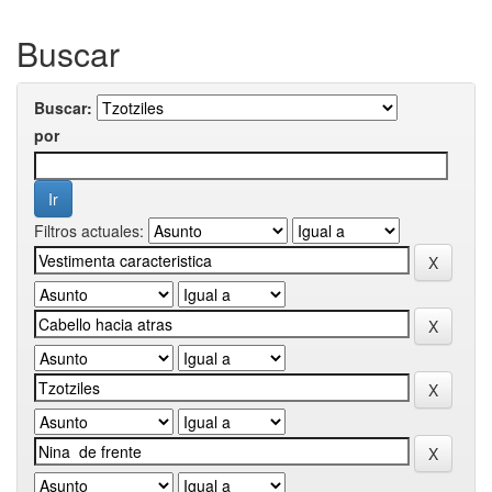
Buscar
Buscar:
por
Filtros actuales: