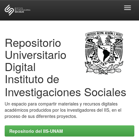
Skip
navigation
Repositorio
Universitario
Digital
Instituto de
Investigaciones Sociales
Un espacio para compartir materiales y recursos digitales
académicos producidos por los investigadores del IIS, en el
proceso de sus diferentes proyectos.
Repositorio del IIS-UNAM