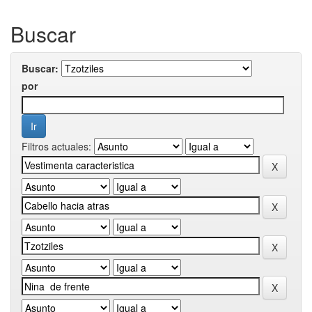
Buscar
Buscar:
por
Filtros actuales: