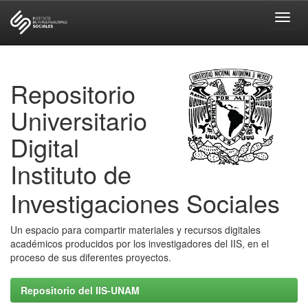
Skip
navigation
Repositorio
Universitario
Digital
Instituto de
Investigaciones Sociales
Un espacio para compartir materiales y recursos digitales
académicos producidos por los investigadores del IIS, en el
proceso de sus diferentes proyectos.
Repositorio del IIS-UNAM