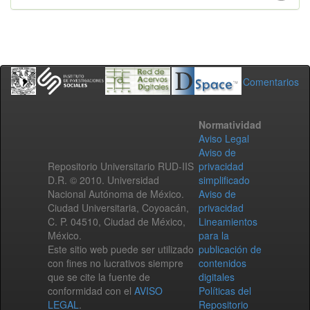
Comentarios
Normatividad
Aviso Legal
Aviso de
Repositorio Universitario RUD-IIS
privacidad
D.R. © 2010. Universidad
simplificado
Nacional Autónoma de México.
Aviso de
Ciudad Universitaria, Coyoacán,
privacidad
C. P. 04510, Ciudad de México,
Lineamientos
México.
para la
Este sitio web puede ser utilizado
publicación de
con fines no lucrativos siempre
contenidos
que se cite la fuente de
digitales
conformidad con el
AVISO
Políticas del
LEGAL
.
Repositorio