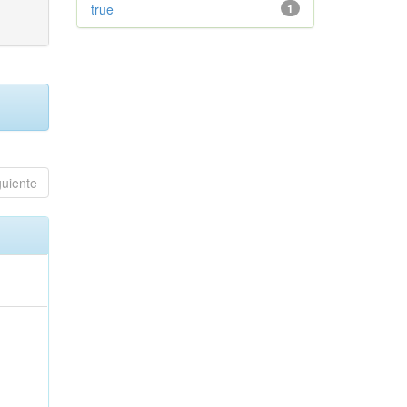
true
1
guiente