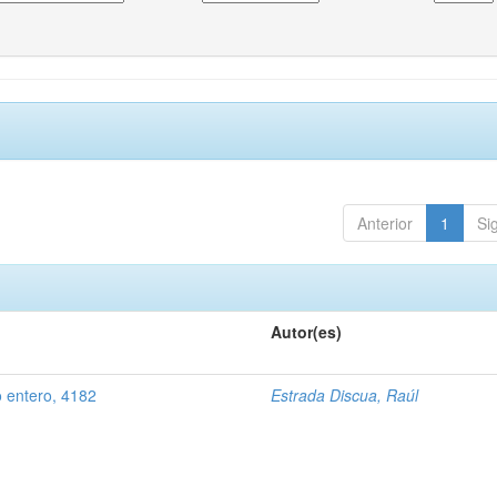
Anterior
1
Si
Autor(es)
o entero, 4182
Estrada Discua, Raúl