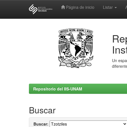
Página de inicio
Listar
Skip
navigation
Rep
Ins
Un espac
diferent
Repositorio del IIS-UNAM
Buscar
Buscar: