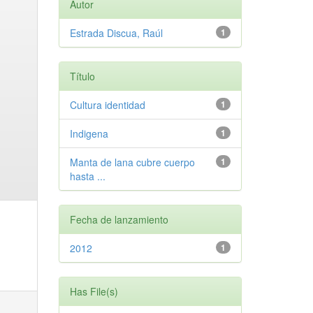
Autor
Estrada Discua, Raúl
1
Título
Cultura identidad
1
Indigena
1
Manta de lana cubre cuerpo
1
hasta ...
Fecha de lanzamiento
2012
1
Has File(s)