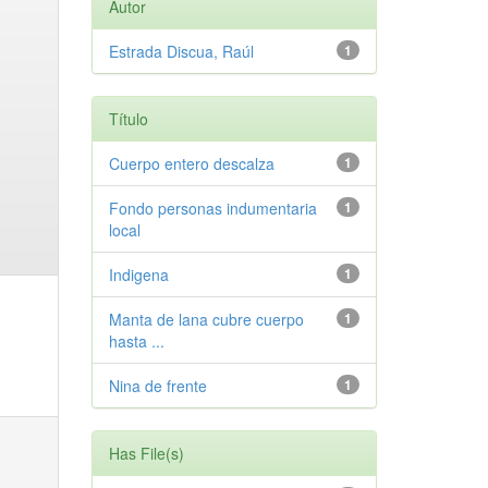
Autor
Estrada Discua, Raúl
1
Título
Cuerpo entero descalza
1
Fondo personas indumentaria
1
local
Indigena
1
Manta de lana cubre cuerpo
1
hasta ...
Nina de frente
1
Has File(s)