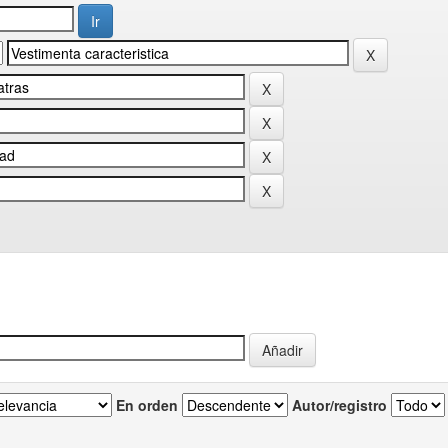
En orden
Autor/registro