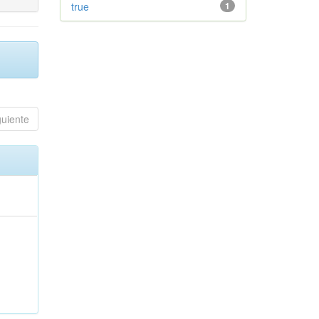
true
1
guiente