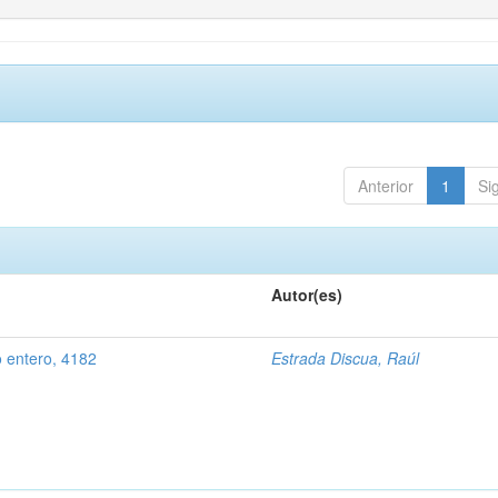
Anterior
1
Si
Autor(es)
o entero, 4182
Estrada Discua, Raúl