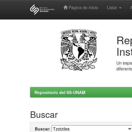
Página de inicio
Listar
Skip
navigation
Rep
Ins
Un espac
diferent
Repositorio del IIS-UNAM
Buscar
Buscar: