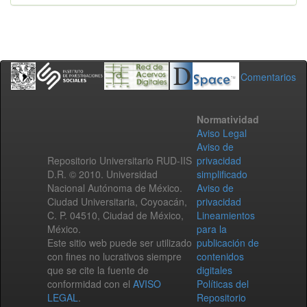
Comentarios
Normatividad
Aviso Legal
Aviso de
Repositorio Universitario RUD-IIS
privacidad
D.R. © 2010. Universidad
simplificado
Nacional Autónoma de México.
Aviso de
Ciudad Universitaria, Coyoacán,
privacidad
C. P. 04510, Ciudad de México,
Lineamientos
México.
para la
Este sitio web puede ser utilizado
publicación de
con fines no lucrativos siempre
contenidos
que se cite la fuente de
digitales
conformidad con el
AVISO
Políticas del
LEGAL
.
Repositorio