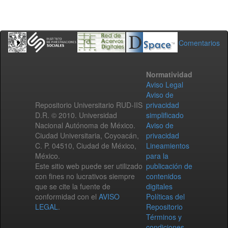
Comentarios
Normatividad
Aviso Legal
Aviso de
Repositorio Universitario RUD-IIS
privacidad
D.R. © 2010. Universidad
simplificado
Nacional Autónoma de México.
Aviso de
Ciudad Universitaria, Coyoacán,
privacidad
C. P. 04510, Ciudad de México,
Lineamientos
México.
para la
Este sitio web puede ser utilizado
publicación de
con fines no lucrativos siempre
contenidos
que se cite la fuente de
digitales
conformidad con el
AVISO
Políticas del
LEGAL
.
Repositorio
Términos y
condiciones