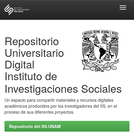
Skip
navigation
Repositorio
Universitario
Digital
Instituto de
Investigaciones Sociales
Un espacio para compartir materiales y recursos digitales
académicos producidos por los investigadores del IIS, en el
proceso de sus diferentes proyectos.
Repositorio del IIS-UNAM