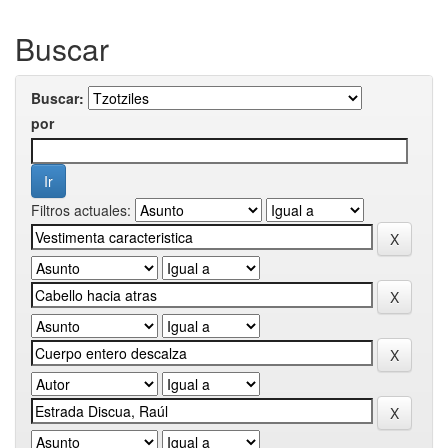
Buscar
Buscar:
por
Filtros actuales: