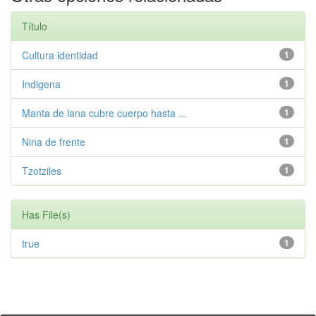
Título
Cultura identidad
1
Indigena
1
Manta de lana cubre cuerpo hasta ...
1
Nina de frente
1
Tzotziles
1
Has File(s)
true
1