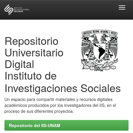
Skip
navigation
Repositorio
Universitario
Digital
Instituto de
Investigaciones Sociales
Un espacio para compartir materiales y recursos digitales
académicos producidos por los investigadores del IIS, en el
proceso de sus diferentes proyectos.
Repositorio del IIS-UNAM