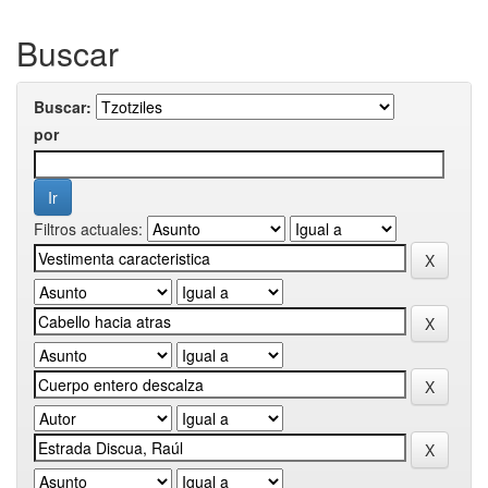
Buscar
Buscar:
por
Filtros actuales: