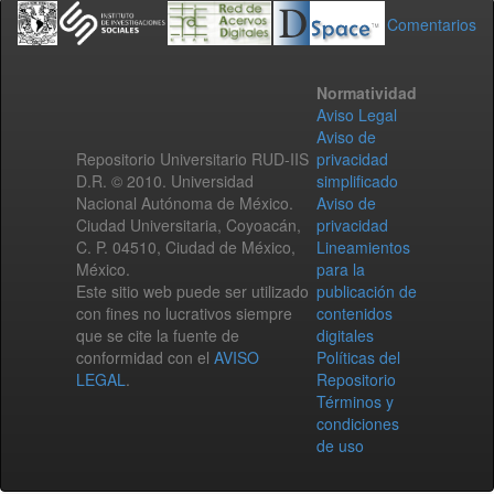
Comentarios
Normatividad
Aviso Legal
Aviso de
Repositorio Universitario RUD-IIS
privacidad
D.R. © 2010. Universidad
simplificado
Nacional Autónoma de México.
Aviso de
Ciudad Universitaria, Coyoacán,
privacidad
C. P. 04510, Ciudad de México,
Lineamientos
México.
para la
Este sitio web puede ser utilizado
publicación de
con fines no lucrativos siempre
contenidos
que se cite la fuente de
digitales
conformidad con el
AVISO
Políticas del
LEGAL
.
Repositorio
Términos y
condiciones
de uso