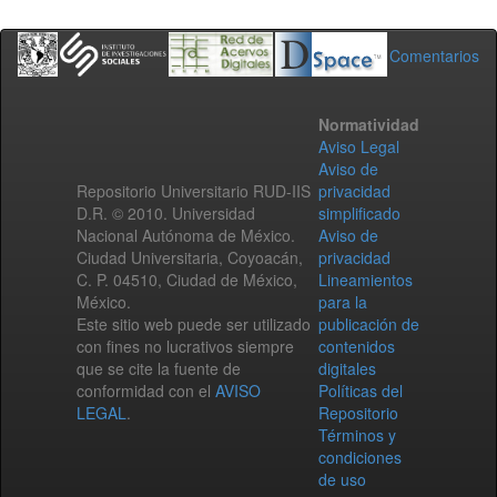
Comentarios
Normatividad
Aviso Legal
Aviso de
Repositorio Universitario RUD-IIS
privacidad
D.R. © 2010. Universidad
simplificado
Nacional Autónoma de México.
Aviso de
Ciudad Universitaria, Coyoacán,
privacidad
C. P. 04510, Ciudad de México,
Lineamientos
México.
para la
Este sitio web puede ser utilizado
publicación de
con fines no lucrativos siempre
contenidos
que se cite la fuente de
digitales
conformidad con el
AVISO
Políticas del
LEGAL
.
Repositorio
Términos y
condiciones
de uso