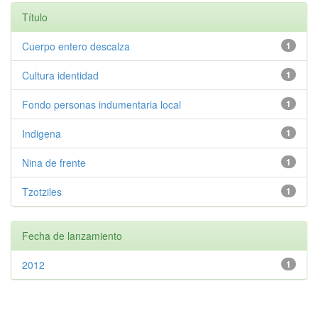
Título
Cuerpo entero descalza
1
Cultura identidad
1
Fondo personas indumentaria local
1
Indigena
1
Nina de frente
1
Tzotziles
1
Fecha de lanzamiento
2012
1