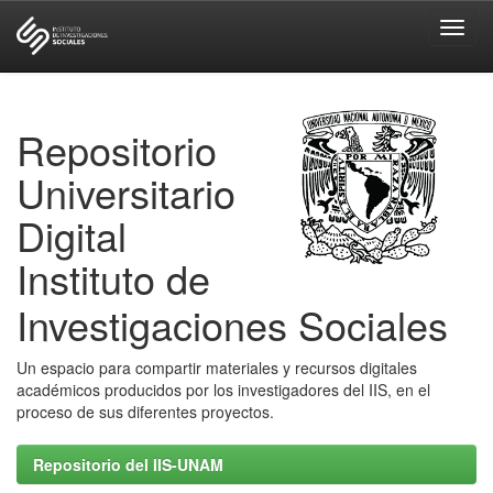
Skip
navigation
Repositorio
Universitario
Digital
Instituto de
Investigaciones Sociales
Un espacio para compartir materiales y recursos digitales
académicos producidos por los investigadores del IIS, en el
proceso de sus diferentes proyectos.
Repositorio del IIS-UNAM