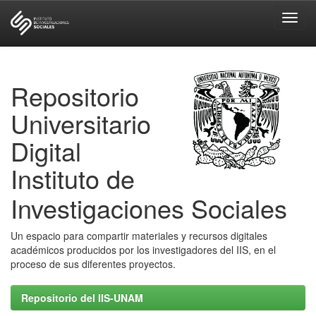
Skip
navigation
Repositorio
Universitario
Digital
Instituto de
Investigaciones Sociales
Un espacio para compartir materiales y recursos digitales
académicos producidos por los investigadores del IIS, en el
proceso de sus diferentes proyectos.
Repositorio del IIS-UNAM