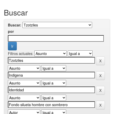
Buscar
Buscar:
por
Filtros actuales: