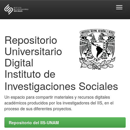
Skip
navigation
Repositorio
Universitario
Digital
Instituto de
Investigaciones Sociales
Un espacio para compartir materiales y recursos digitales
académicos producidos por los investigadores del IIS, en el
proceso de sus diferentes proyectos.
Repositorio del IIS-UNAM