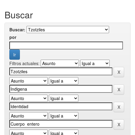
Buscar
Buscar:
por
Filtros actuales: