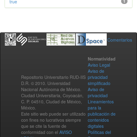
true
1
Comentarios
Normatividad
Aviso Legal
Aviso de
Repositorio Universitario RUD-IIS
privacidad
D.R. © 2010. Universidad
simplificado
Nacional Autónoma de México.
Aviso de
Ciudad Universitaria, Coyoacán,
privacidad
C. P. 04510, Ciudad de México,
Lineamientos
México.
para la
Este sitio web puede ser utilizado
publicación de
con fines no lucrativos siempre
contenidos
que se cite la fuente de
digitales
conformidad con el
AVISO
Políticas del