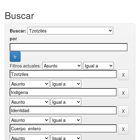
Buscar
Buscar:
por
Filtros actuales: