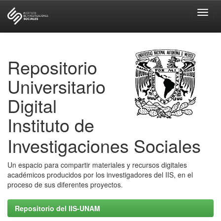
Skip
navigation
Repositorio
Universitario
Digital
Instituto de
Investigaciones Sociales
Un espacio para compartir materiales y recursos digitales
académicos producidos por los investigadores del IIS, en el
proceso de sus diferentes proyectos.
Repositorio del IIS-UNAM