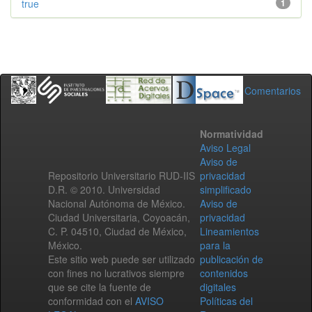
true
1
Comentarios
Normatividad
Aviso Legal
Aviso de
Repositorio Universitario RUD-IIS
privacidad
D.R. © 2010. Universidad
simplificado
Nacional Autónoma de México.
Aviso de
Ciudad Universitaria, Coyoacán,
privacidad
C. P. 04510, Ciudad de México,
Lineamientos
México.
para la
Este sitio web puede ser utilizado
publicación de
con fines no lucrativos siempre
contenidos
que se cite la fuente de
digitales
conformidad con el
AVISO
Políticas del