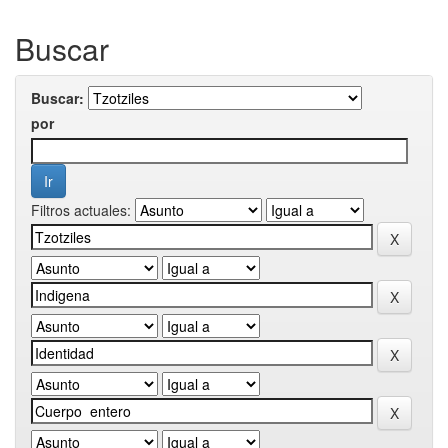
Buscar
Buscar:
por
Filtros actuales: