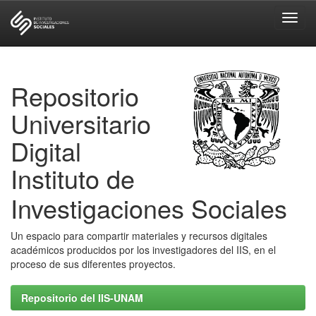
Skip
navigation
Repositorio
Universitario
Digital
Instituto de
Investigaciones Sociales
Un espacio para compartir materiales y recursos digitales
académicos producidos por los investigadores del IIS, en el
proceso de sus diferentes proyectos.
Repositorio del IIS-UNAM