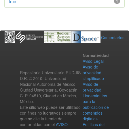
true
1
Comentarios
Normatividad
Aviso Legal
Aviso de
Repositorio Universitario RUD-IIS
privacidad
D.R. © 2010. Universidad
simplificado
Nacional Autónoma de México.
Aviso de
Ciudad Universitaria, Coyoacán,
privacidad
C. P. 04510, Ciudad de México,
Lineamientos
México.
para la
Este sitio web puede ser utilizado
publicación de
con fines no lucrativos siempre
contenidos
que se cite la fuente de
digitales
conformidad con el
AVISO
Políticas del