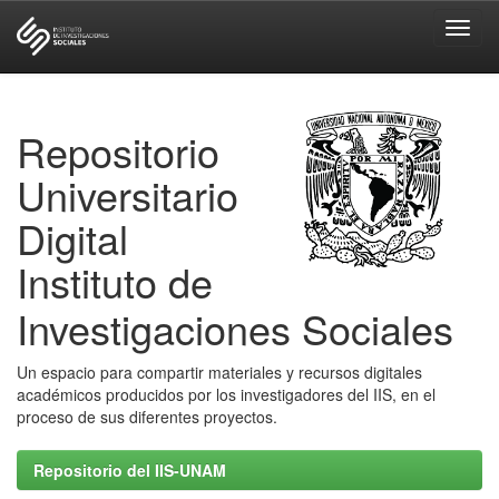
Skip
navigation
Repositorio
Universitario
Digital
Instituto de
Investigaciones Sociales
Un espacio para compartir materiales y recursos digitales
académicos producidos por los investigadores del IIS, en el
proceso de sus diferentes proyectos.
Repositorio del IIS-UNAM