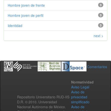
Hombre joven de frente
3
Hombre joven de perfil
3
Identidad
3
next >
Comentarios
Normatividad
Aviso Legal
Aviso de
Repositorio Universitario RUD-IIS
privacidad
D.R. © 2010. Universidad
simplificado
Nacional Autónoma de México.
Aviso de