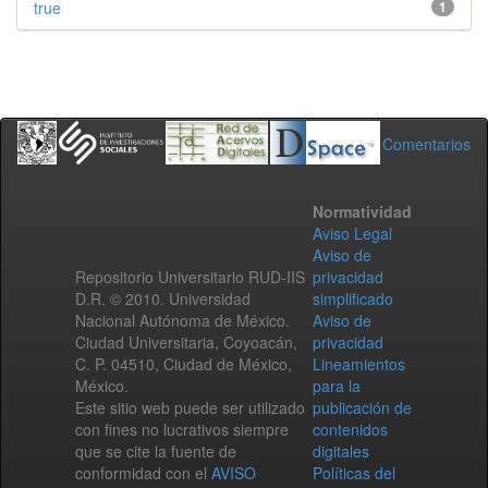
true
1
Comentarios
Normatividad
Aviso Legal
Aviso de
Repositorio Universitario RUD-IIS
privacidad
D.R. © 2010. Universidad
simplificado
Nacional Autónoma de México.
Aviso de
Ciudad Universitaria, Coyoacán,
privacidad
C. P. 04510, Ciudad de México,
Lineamientos
México.
para la
Este sitio web puede ser utilizado
publicación de
con fines no lucrativos siempre
contenidos
que se cite la fuente de
digitales
conformidad con el
AVISO
Políticas del