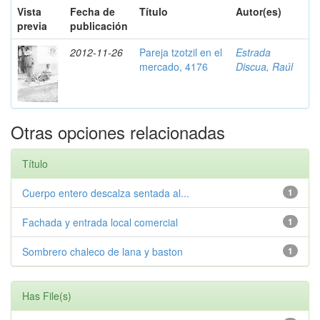
Vista
Fecha de
Título
Autor(es)
previa
publicación
2012-11-26
Pareja tzotzil en el
Estrada
mercado, 4176
Discua, Raúl
Otras opciones relacionadas
Título
Cuerpo entero descalza sentada al...
1
Fachada y entrada local comercial
1
Sombrero chaleco de lana y baston
1
Has File(s)