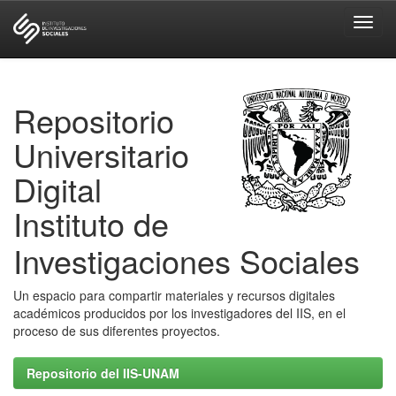
Skip
navigation
Repositorio
Universitario
Digital
Instituto de
Investigaciones Sociales
Un espacio para compartir materiales y recursos digitales
académicos producidos por los investigadores del IIS, en el
proceso de sus diferentes proyectos.
Repositorio del IIS-UNAM