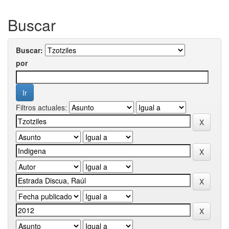
Buscar
Buscar:
por
Filtros actuales: