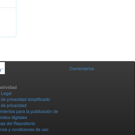
Comentarios
atividad
 Legal
 de privacidad simplificado
 de privacidad
mientos para la publicación de
nidos digitales
icas del Repositorio
nos y condiciones de uso