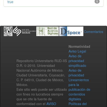
true
1
Comentarios
Normatividad
Aviso Legal
Aviso de
Repositorio Universitario RUD-IIS
privacidad
D.R. © 2010. Universidad
simplificado
Nacional Autónoma de México.
Aviso de
Ciudad Universitaria, Coyoacán,
privacidad
C. P. 04510, Ciudad de México,
Lineamientos
México.
para la
Este sitio web puede ser utilizado
publicación de
con fines no lucrativos siempre
contenidos
que se cite la fuente de
digitales
conformidad con el
AVISO
Políticas del