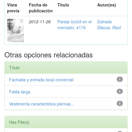
Vista
Fecha de
Título
Autor(es)
previa
publicación
2012-11-26
Pareja tzotzil en el
Estrada
mercado, 4176
Discua, Raúl
Otras opciones relacionadas
Título
Fachada y entrada local comercial
1
Falda larga
1
Vestimenta caracteristica piernas...
1
Has File(s)