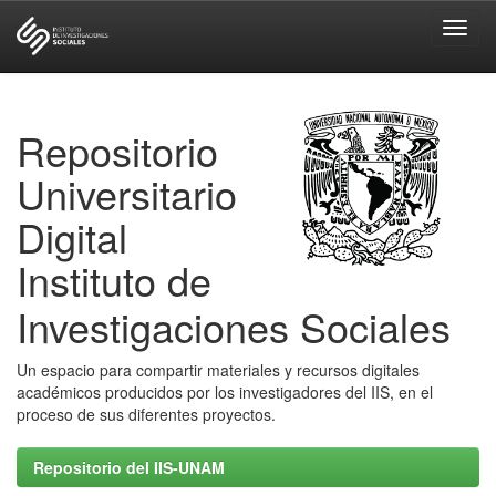
Skip
navigation
Repositorio
Universitario
Digital
Instituto de
Investigaciones Sociales
Un espacio para compartir materiales y recursos digitales
académicos producidos por los investigadores del IIS, en el
proceso de sus diferentes proyectos.
Repositorio del IIS-UNAM