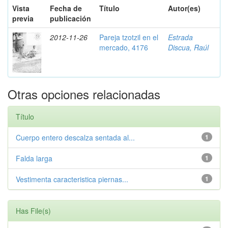
Vista
Fecha de
Título
Autor(es)
previa
publicación
2012-11-26
Pareja tzotzil en el
Estrada
mercado, 4176
Discua, Raúl
Otras opciones relacionadas
Título
Cuerpo entero descalza sentada al...
1
Falda larga
1
Vestimenta caracteristica piernas...
1
Has File(s)