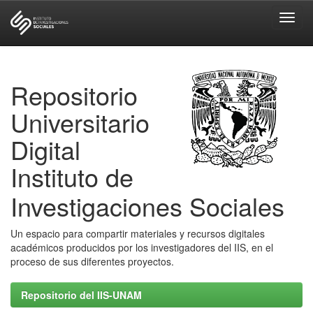
Skip
navigation
Repositorio
Universitario
Digital
Instituto de
Investigaciones Sociales
Un espacio para compartir materiales y recursos digitales
académicos producidos por los investigadores del IIS, en el
proceso de sus diferentes proyectos.
Repositorio del IIS-UNAM