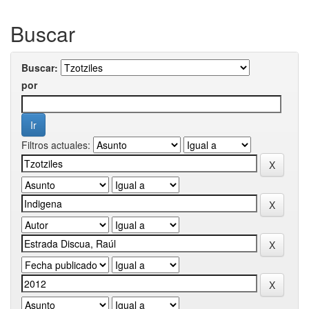
Buscar
Buscar:
por
Filtros actuales: