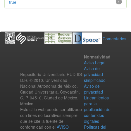
true
1
Comentarios
Normatividad
Aviso Legal
Aviso de
Repositorio Universitario RUD-IIS
privacidad
D.R. © 2010. Universidad
simplificado
Nacional Autónoma de México.
Aviso de
Ciudad Universitaria, Coyoacán,
privacidad
C. P. 04510, Ciudad de México,
Lineamientos
México.
para la
Este sitio web puede ser utilizado
publicación de
con fines no lucrativos siempre
contenidos
que se cite la fuente de
digitales
conformidad con el
AVISO
Políticas del