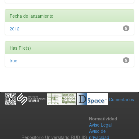
Fecha de lanzamiento
2012
5
Has File(s)
true
5
Comentarios
Normatividad
Aviso Legal
Aviso de
Repositorio Universitario RUD-IIS
privacidad