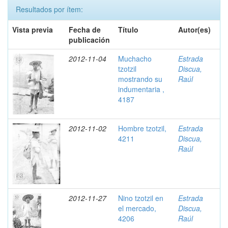
Resultados por ítem:
Vista previa
Fecha de
Título
Autor(es)
publicación
2012-11-04
Muchacho
Estrada
tzotzil
Discua,
mostrando su
Raúl
indumentaria ,
4187
2012-11-02
Hombre tzotzil,
Estrada
4211
Discua,
Raúl
2012-11-27
Nino tzotzil en
Estrada
el mercado,
Discua,
4206
Raúl