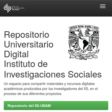
Skip
navigation
Repositorio
Universitario
Digital
Instituto de
Investigaciones Sociales
Un espacio para compartir materiales y recursos digitales
académicos producidos por los investigadores del IIS, en el
proceso de sus diferentes proyectos.
Repositorio del IIS-UNAM