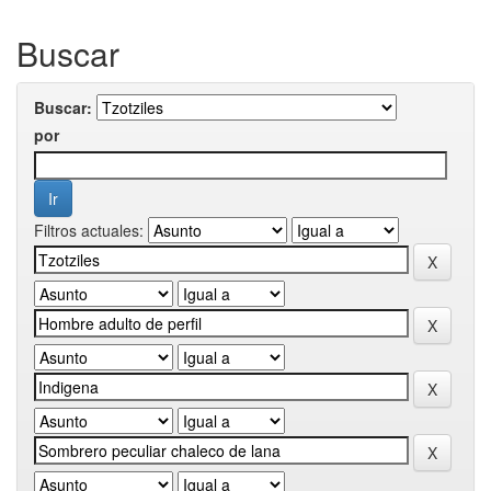
Buscar
Buscar:
por
Filtros actuales: