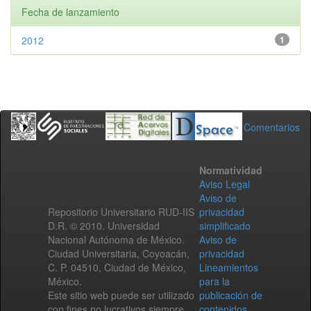
Fecha de lanzamiento
2012
1
Comentarios
Normatividad
Aviso Legal
Aviso de
Repositorio Universitario RUD-IIS
privacidad
D.R. © 2010. Universidad
simplificado
Nacional Autónoma de México.
Aviso de
Ciudad Universitaria, Coyoacán,
privacidad
C. P. 04510, Ciudad de México,
Lineamientos
México.
para la
Este sitio web puede ser utilizado
publicación de
con fines no lucrativos siempre
contenidos