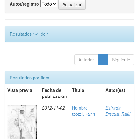
Autor/registro
Resultados 1-1 de 1.
Anterior
1
Siguiente
Resultados por ítem:
Vista previa
Fecha de
Título
Autor(es)
publicación
2012-11-02
Hombre
Estrada
tzotzil, 4211
Discua, Raúl