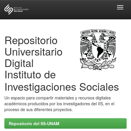
Skip
navigation
Repositorio
Universitario
Digital
Instituto de
Investigaciones Sociales
Un espacio para compartir materiales y recursos digitales
académicos producidos por los investigadores del IIS, en el
proceso de sus diferentes proyectos.
Repositorio del IIS-UNAM