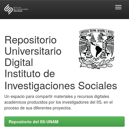
Skip
navigation
Repositorio
Universitario
Digital
Instituto de
Investigaciones Sociales
Un espacio para compartir materiales y recursos digitales
académicos producidos por los investigadores del IIS, en el
proceso de sus diferentes proyectos.
Repositorio del IIS-UNAM