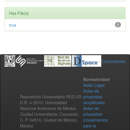
Has File(s)
true
1
Comentarios
Normatividad
Aviso Legal
Aviso de
Repositorio Universitario RUD-IIS
privacidad
D.R. © 2010. Universidad
simplificado
Nacional Autónoma de México.
Aviso de
Ciudad Universitaria, Coyoacán,
privacidad
C. P. 04510, Ciudad de México,
Lineamientos
México.
para la