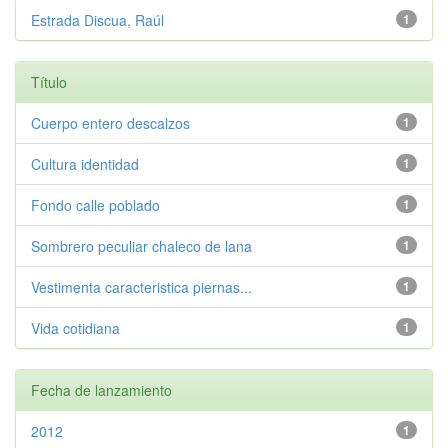
Estrada Discua, Raúl
1
Título
Cuerpo entero descalzos
1
Cultura identidad
1
Fondo calle poblado
1
Sombrero peculiar chaleco de lana
1
Vestimenta caracteristica piernas...
1
Vida cotidiana
1
Fecha de lanzamiento
2012
1