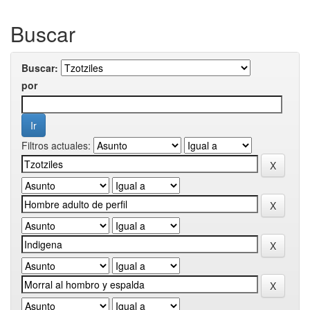
Buscar
Buscar:
por
Filtros actuales: