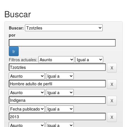
Buscar
Buscar:
por
Filtros actuales: