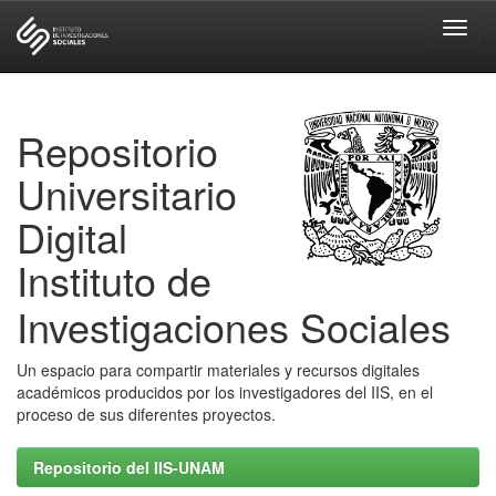
Skip
navigation
Repositorio
Universitario
Digital
Instituto de
Investigaciones Sociales
Un espacio para compartir materiales y recursos digitales
académicos producidos por los investigadores del IIS, en el
proceso de sus diferentes proyectos.
Repositorio del IIS-UNAM