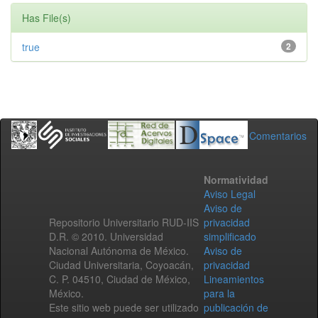
Has File(s)
true
2
Comentarios
Normatividad
Aviso Legal
Aviso de
Repositorio Universitario RUD-IIS
privacidad
D.R. © 2010. Universidad
simplificado
Nacional Autónoma de México.
Aviso de
Ciudad Universitaria, Coyoacán,
privacidad
C. P. 04510, Ciudad de México,
Lineamientos
México.
para la
Este sitio web puede ser utilizado
publicación de