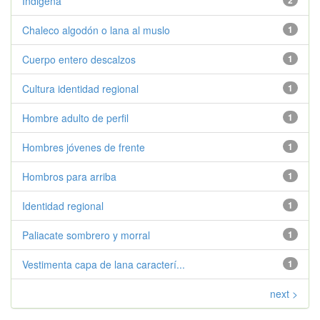
Indigena
2
Chaleco algodón o lana al muslo
1
Cuerpo entero descalzos
1
Cultura identidad regional
1
Hombre adulto de perfil
1
Hombres jóvenes de frente
1
Hombros para arriba
1
Identidad regional
1
Paliacate sombrero y morral
1
Vestimenta capa de lana caracterí...
1
next >