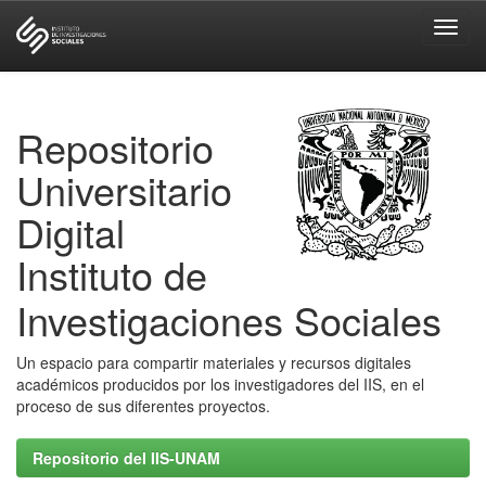
Skip
navigation
Repositorio
Universitario
Digital
Instituto de
Investigaciones Sociales
Un espacio para compartir materiales y recursos digitales
académicos producidos por los investigadores del IIS, en el
proceso de sus diferentes proyectos.
Repositorio del IIS-UNAM