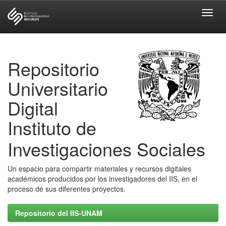
Skip
navigation
Repositorio
Universitario
Digital
Instituto de
Investigaciones Sociales
Un espacio para compartir materiales y recursos digitales
académicos producidos por los investigadores del IIS, en el
proceso de sus diferentes proyectos.
Repositorio del IIS-UNAM