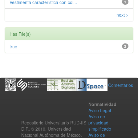
Vestimenta caracteristica con col...
1
next >
Has File(s)
true
2
Comentarios
Normatividad
Aviso Legal
Aviso de
Repositorio Universitario RUD-IIS
privacidad
D.R. © 2010. Universidad
simplificado
Nacional Autónoma de México.
Aviso de