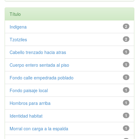
Título
Indigena
2
Tzotziles
2
Cabello trenzado hacia atras
1
Cuerpo entero sentada al piso
1
Fondo calle empedrada poblado
1
Fondo paisaje local
1
Hombros para arriba
1
Identidad habitat
1
Morral con carga a la espalda
1