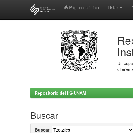
Página de inicio
Listar
Skip
navigation
Rep
Ins
Un espac
diferent
Repositorio del IIS-UNAM
Buscar
Buscar: