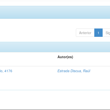
Anterior
1
Si
Autor(es)
do, 4176
Estrada Discua, Raúl