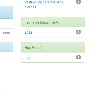
Vestimenta caracteristica
1
piernas...
Fecha de lanzamiento
2012
1
guiente
Has File(s)
true
1