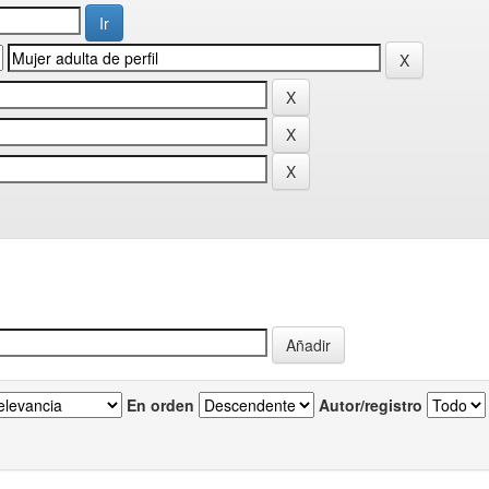
En orden
Autor/registro