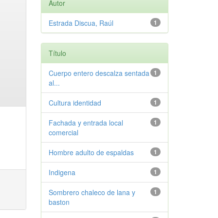
Autor
Estrada Discua, Raúl
1
Título
Cuerpo entero descalza sentada
1
al...
Cultura identidad
1
Fachada y entrada local
1
comercial
Hombre adulto de espaldas
1
Indigena
1
Sombrero chaleco de lana y
1
baston