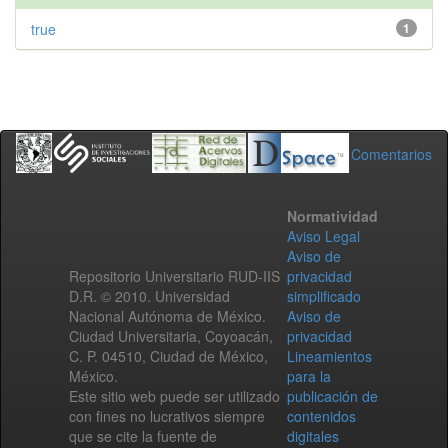
true
1
Comentarios
Normatividad
Aviso Legal
Aviso de
Repositorio Universitario RUD-IIS
privacidad
D.R. © 2010. Universidad
simplificado
Nacional Autónoma de México.
Aviso de
Ciudad Universitaria, Coyoacán,
privacidad
C. P. 04510, Ciudad de México,
Lineamientos
México.
para la
Este sitio web puede ser utilizado
publicación de
con fines no lucrativos siempre
contenidos
que se cite la fuente de
digitales