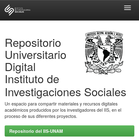
Skip
navigation
Repositorio
Universitario
Digital
Instituto de
Investigaciones Sociales
Un espacio para compartir materiales y recursos digitales
académicos producidos por los investigadores del IIS, en el
proceso de sus diferentes proyectos.
Repositorio del IIS-UNAM