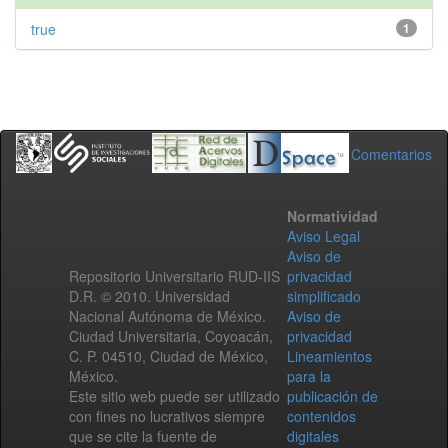
true
1
Comentarios
Normatividad
Aviso Legal
Aviso de
Repositorio Universitario RUD-IIS
privacidad
D.R. © 2010. Universidad
simplificado
Nacional Autónoma de México.
Aviso de
Ciudad Universitaria, Coyoacán,
privacidad
C. P. 04510, Ciudad de México,
Lineamientos
México.
para la
Este sitio web puede ser utilizado
publicación de
con fines no lucrativos siempre
contenidos
que se cite la fuente de
digitales