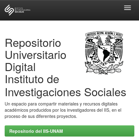
Skip
navigation
Repositorio
Universitario
Digital
Instituto de
Investigaciones Sociales
Un espacio para compartir materiales y recursos digitales
académicos producidos por los investigadores del IIS, en el
proceso de sus diferentes proyectos.
Repositorio del IIS-UNAM