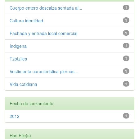
Cuerpo entero descalza sentada al...
1
Cultura identidad
1
Fachada y entrada local comercial
1
Indigena
1
Tzotziles
1
Vestimenta caracteristica piernas...
1
Vida cotidiana
1
Fecha de lanzamiento
2012
1
Has File(s)