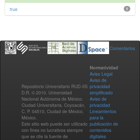
true
1
Comentarios
Normatividad
Aviso Legal
Aviso de
Repositorio Universitario RUD-IIS
privacidad
D.R. © 2010. Universidad
simplificado
Nacional Autónoma de México.
Aviso de
Ciudad Universitaria, Coyoacán,
privacidad
C. P. 04510, Ciudad de México,
Lineamientos
México.
para la
Este sitio web puede ser utilizado
publicación de
con fines no lucrativos siempre
contenidos
que se cite la fuente de
digitales