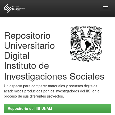
Skip
navigation
Repositorio
Universitario
Digital
Instituto de
Investigaciones Sociales
Un espacio para compartir materiales y recursos digitales
académicos producidos por los investigadores del IIS, en el
proceso de sus diferentes proyectos.
Repositorio del IIS-UNAM