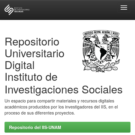
Skip
navigation
Repositorio
Universitario
Digital
Instituto de
Investigaciones Sociales
Un espacio para compartir materiales y recursos digitales
académicos producidos por los investigadores del IIS, en el
proceso de sus diferentes proyectos.
Repositorio del IIS-UNAM