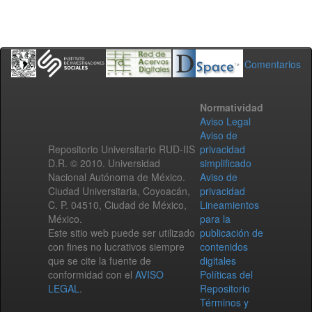
Comentarios
Normatividad
Aviso Legal
Aviso de
Repositorio Universitario RUD-IIS
privacidad
D.R. © 2010. Universidad
simplificado
Nacional Autónoma de México.
Aviso de
Ciudad Universitaria, Coyoacán,
privacidad
C. P. 04510, Ciudad de México,
Lineamientos
México.
para la
Este sitio web puede ser utilizado
publicación de
con fines no lucrativos siempre
contenidos
que se cite la fuente de
digitales
conformidad con el
AVISO
Políticas del
LEGAL
.
Repositorio
Términos y