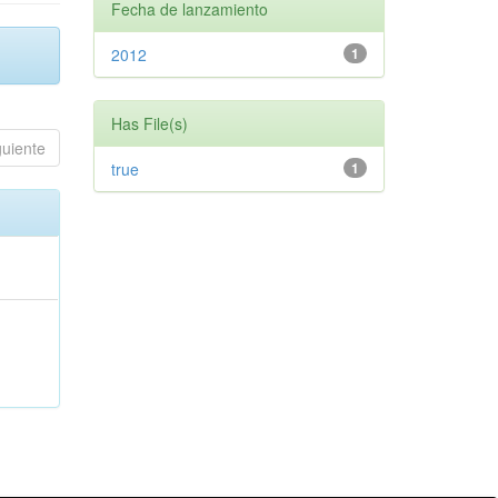
Fecha de lanzamiento
2012
1
Has File(s)
guiente
true
1