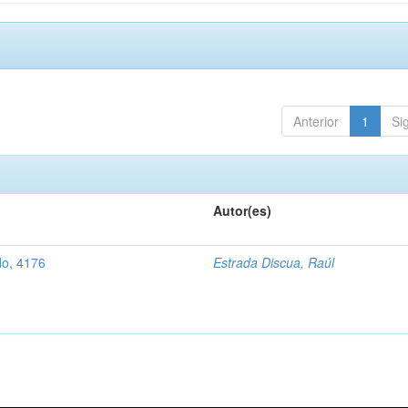
Anterior
1
Si
Autor(es)
do, 4176
Estrada Discua, Raúl