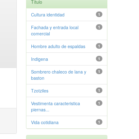
Título
Cultura identidad
1
Fachada y entrada local
1
comercial
Hombre adulto de espaldas
1
Indigena
1
Sombrero chaleco de lana y
1
baston
Tzotziles
1
Vestimenta caracteristica
1
piernas...
Vida cotidiana
1