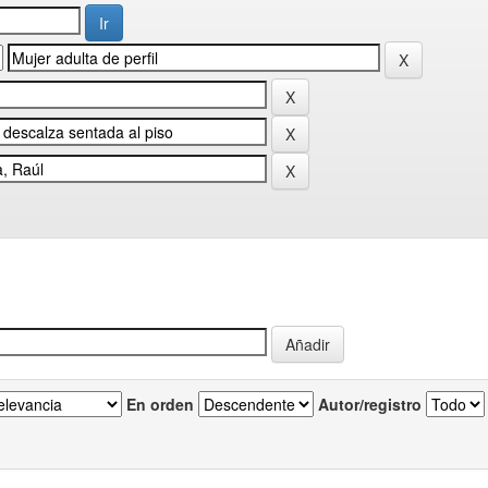
En orden
Autor/registro