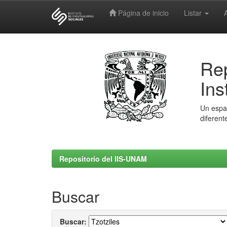
Página de inicio
Listar
Skip
navigation
Rep
Ins
Un espac
diferent
Repositorio del IIS-UNAM
Buscar
Buscar: