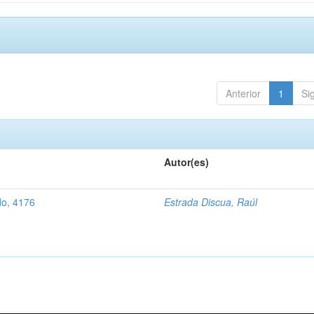
Anterior
1
Si
Autor(es)
do, 4176
Estrada Discua, Raúl