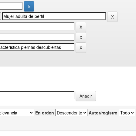
En orden
Autor/registro