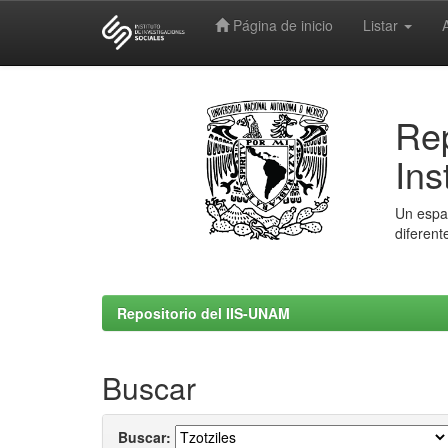
Página de inicio
Listar
Skip
navigation
Rep
Ins
Un espac
diferent
Repositorio del IIS-UNAM
Buscar
Buscar: