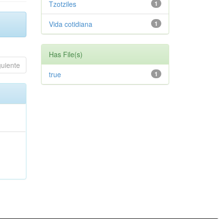
Tzotziles
1
Vida cotidiana
1
Has File(s)
guiente
true
1