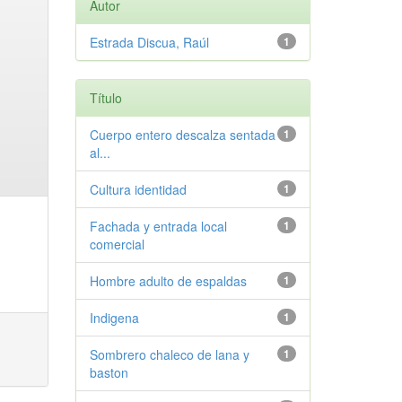
Autor
Estrada Discua, Raúl
1
Título
Cuerpo entero descalza sentada
1
al...
Cultura identidad
1
Fachada y entrada local
1
comercial
Hombre adulto de espaldas
1
Indigena
1
Sombrero chaleco de lana y
1
baston