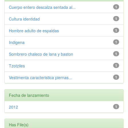
Cuerpo entero descalza sentada al...
1
Cultura identidad
1
Hombre adulto de espaldas
1
Indigena
1
Sombrero chaleco de lana y baston
1
Tzotziles
1
Vestimenta caracteristica piernas...
1
Fecha de lanzamiento
2012
1
Has File(s)