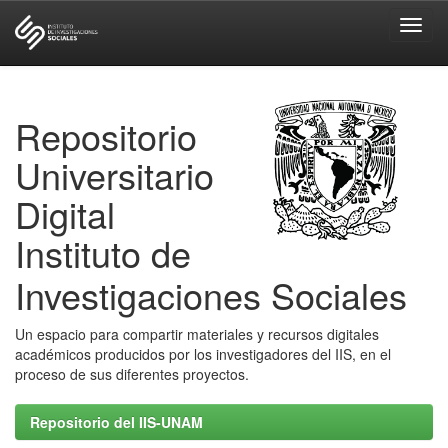
Skip
navigation
Repositorio
Universitario
Digital
Instituto de
Investigaciones Sociales
Un espacio para compartir materiales y recursos digitales
académicos producidos por los investigadores del IIS, en el
proceso de sus diferentes proyectos.
Repositorio del IIS-UNAM