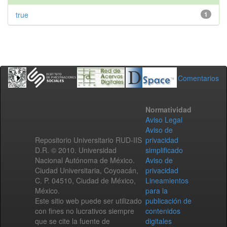
true
1
Comentarios
Normatividad
Aviso Legal
Aviso de
Repositorio Universitario RUD-IIS
privacidad
D.R. © 2010. Universidad
simplificado
Nacional Autónoma de México.
Aviso de
Ciudad Universitaria, Coyoacán,
privacidad
C. P. 04510, Ciudad de México,
Lineamientos
México.
para la
Este sitio web puede ser utilizado
publicación de
con fines no lucrativos siempre
contenidos
que se cite la fuente de
digitales