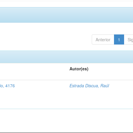
Anterior
1
Si
Autor(es)
do, 4176
Estrada Discua, Raúl