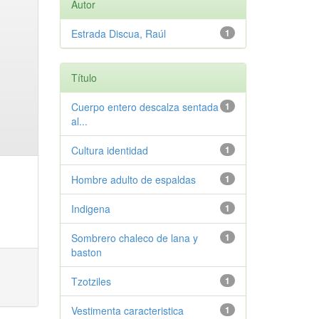
Autor
Estrada Discua, Raúl
1
Título
Cuerpo entero descalza sentada
1
al...
Cultura identidad
1
Hombre adulto de espaldas
1
Indigena
1
Sombrero chaleco de lana y
1
baston
Tzotziles
1
Vestimenta caracteristica
1