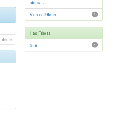
piernas...
Vida cotidiana
1
Has File(s)
guiente
true
1