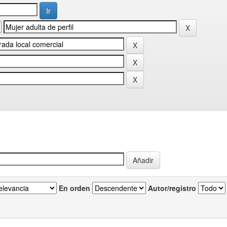
En orden
Autor/registro