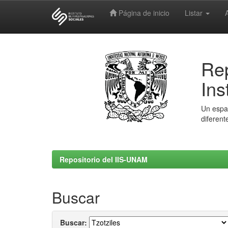
Página de inicio
Listar
Skip
navigation
Rep
Ins
Un espac
diferent
Repositorio del IIS-UNAM
Buscar
Buscar: