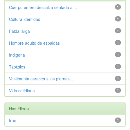
Cuerpo entero descalza sentada al...
1
Cultura identidad
1
Falda larga
1
Hombre adulto de espaldas
1
Indigena
1
Tzotziles
1
Vestimenta caracteristica piernas...
1
Vida cotidiana
1
Has File(s)
true
1