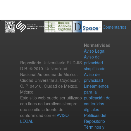
Comentarios
Normatividad
Aviso Legal
Aviso de
Repositorio Universitario RUD-IIS
privacidad
D.R. © 2010. Universidad
simplificado
Nacional Autónoma de México.
Aviso de
Ciudad Universitaria, Coyoacán,
privacidad
C. P. 04510, Ciudad de México,
Lineamientos
México.
para la
Este sitio web puede ser utilizado
publicación de
con fines no lucrativos siempre
contenidos
que se cite la fuente de
digitales
conformidad con el
AVISO
Políticas del
LEGAL
.
Repositorio
Términos y