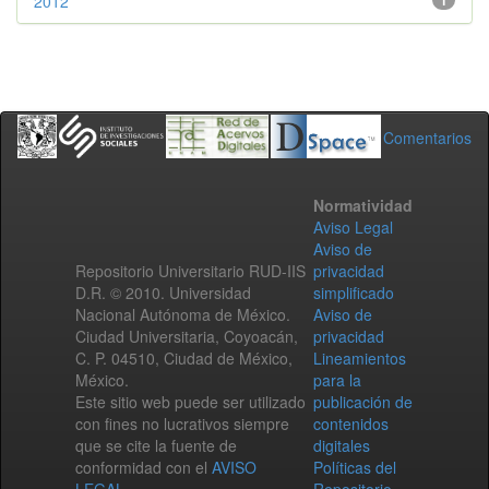
2012
1
Comentarios
Normatividad
Aviso Legal
Aviso de
Repositorio Universitario RUD-IIS
privacidad
D.R. © 2010. Universidad
simplificado
Nacional Autónoma de México.
Aviso de
Ciudad Universitaria, Coyoacán,
privacidad
C. P. 04510, Ciudad de México,
Lineamientos
México.
para la
Este sitio web puede ser utilizado
publicación de
con fines no lucrativos siempre
contenidos
que se cite la fuente de
digitales
conformidad con el
AVISO
Políticas del