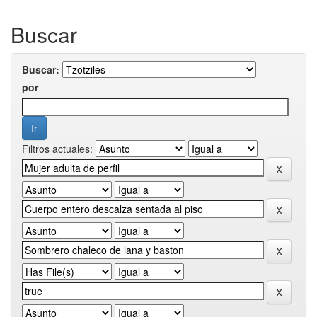
Buscar
Buscar:
por
Filtros actuales: