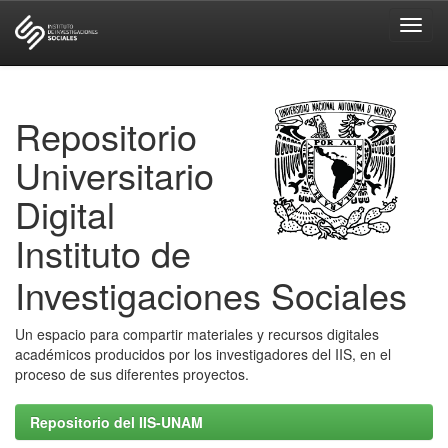
Skip
navigation
Repositorio
Universitario
Digital
Instituto de
Investigaciones Sociales
Un espacio para compartir materiales y recursos digitales
académicos producidos por los investigadores del IIS, en el
proceso de sus diferentes proyectos.
Repositorio del IIS-UNAM